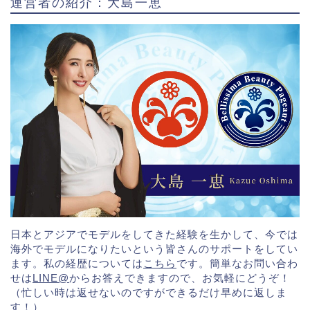
運営者の紹介：大島一恵
日本とアジアでモデルをしてきた経験を生かして、今では
海外でモデルになりたいという皆さんのサポートをしてい
ます。私の経歴については
こちら
です。簡単なお問い合わ
せは
LINE@
からお答えできますので、お気軽にどうぞ！
（忙しい時は返せないのですができるだけ早めに返しま
す！）