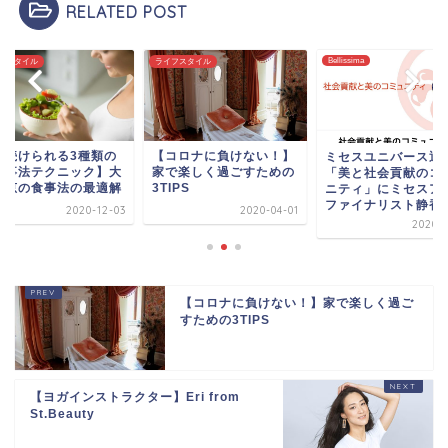
RELATED POST
Bellissima
フスタイル
ライフスタイル
コロナに負けない！】
一生続けられる3種
ミセスユニバース通信｜
で楽しく過ごすための
【食事法テクニック
「美と社会貢献のコミュ
IPS
島一恵の食事法の最
ニティ」にミセスアース
ファイナリスト静香...
2020-04-01
2020-1
2020-12-05
【コロナに負けない！】家で楽しく過ご
すための3TIPS
【ヨガインストラクター】Eri from
St.Beauty