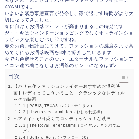
みなさんこんにちは！パリ在住ファッションライターの
AYAMIです。
いよいよ緊急事態宣言が発令し、家で過ごす時間がより大
切になってきました。
春に向けてお洒落マインドが高まりまるこの時期です
が・・今はウィンドーショッピングでなくオンラインショ
ッピングを楽しむべし♡ですね。
春のお買い物計画に向けて、ファッションの感度をより高
めてくれるお洒落映画を8本ご紹介していきます！
今でも色褪せることのない、エターナルなファッションア
イコン達の着こなしはお洒落のヒントになるはず♪
目次
【パリ在住ファッションライターおすすめお洒落映
画】レディってこういうこと！クラシックなレディル
ックの映画
1｜PARIS, TEXAS（パリ・テキサス）
2｜How to steal a million（おしゃれ泥棒）
ヘアメイクが可愛くてコケティッシュ！な映画
3｜The Royal Tenenbaums（ロイヤルテネンバウム
ズ）
4｜Buffalo ’66（バッファロー ’66）