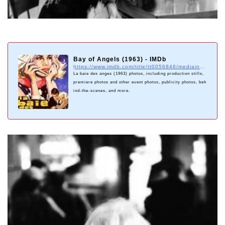
Bay of Angels (1963) - IMDb
https://www.imdb.com/title/tt0056846/mediaindex?ref_=tt_mv_close
La baie des anges (1963) photos, including production stills,
premiere photos and other event photos, publicity photos, beh
ind-the-scenes, and more.