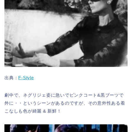
出典：
F-Style
劇中で、ネグリジェ姿に急いでピンクコート&黒ブーツで
外に・・というシーンがあるのですが、その意外性ある着
こなしも色が綺麗 & 新鮮！