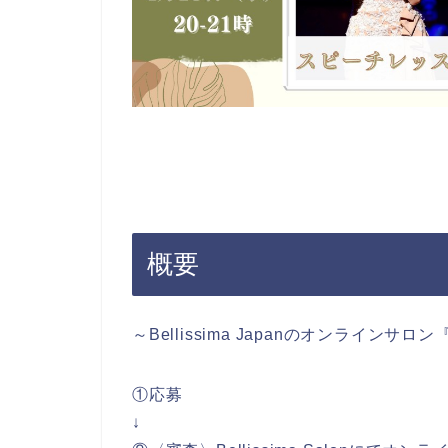
概要
～Bellissima Japanのオンラインサロン『B
①応募
↓