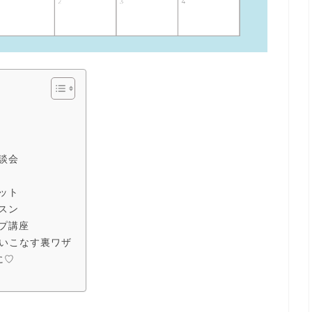
相談会
ット
スン
プ講座
使いこなす裏ワザ
に♡