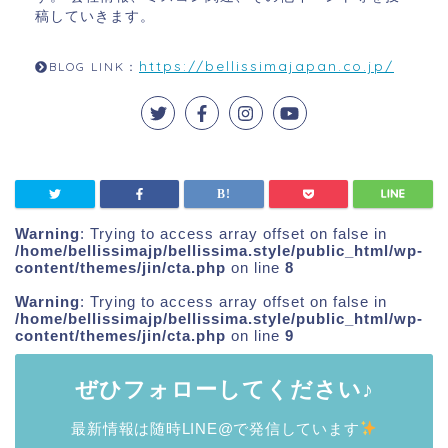
稿していきます。
https://bellissimajapan.co.jp/
BLOG LINK：
Warning
: Trying to access array offset on false in
/home/bellissimajp/bellissima.style/public_html/wp-
content/themes/jin/cta.php
on line
8
Warning
: Trying to access array offset on false in
/home/bellissimajp/bellissima.style/public_html/wp-
content/themes/jin/cta.php
on line
9
ぜひフォローしてください♪
最新情報は随時LINE@で発信しています