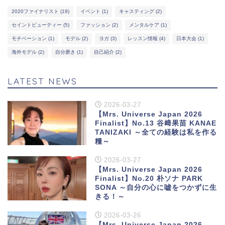
2020ファイナリスト
(19)
イベント
(1)
キャスティング
(2)
セイントビューティー
(5)
ファッション
(2)
メンタルケア
(1)
モチベーション
(1)
モデル
(2)
ヨガ
(3)
レッスン情報
(4)
日本大会
(1)
海外モデル
(2)
自分磨き
(1)
自己紹介
(2)
LATEST NEWS
2026-03-27
【Mrs. Universe Japan 2026
Finalist】No.13 谷﨑果苗 KANAE
TANIZAKI ～全ての経験は私を作る
糧～
2026-03-27
【Mrs. Universe Japan 2026
Finalist】No.20 朴ソナ PARK
SONA ～自分の心に嘘をつかずに生
きる！～
2026-03-26
【Mrs. Universe Japan 2026