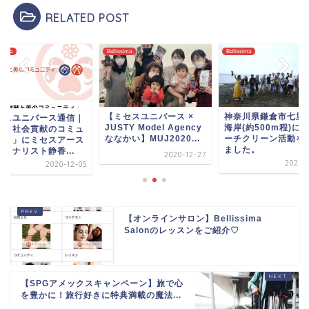
RELATED POST
ssima
Bellissima
Bellissima
ミセスユニバース ×
神奈川県鎌倉市七里ヶ浜
ミセスユニバース通
STY Model Agency
海岸(約500m程)にてビ
「美と社会貢献のコ
かい】MUJ2020...
ーチクリーン活動を行い
ニティ」にミセスア
ました。
ファイナリスト静香..
2020-12-27
2021-01-02
2020-1
【オンラインサロン】Bellissima
Salonのレッスンをご紹介♡
【SPGアメックスキャンペーン】旅で心
を豊かに！旅行好きに特典満載の魔法...