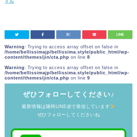
イル
Warning
: Trying to access array offset on false in
/home/bellissimajp/bellissima.style/public_html/wp-
content/themes/jin/cta.php
on line
8
Warning
: Trying to access array offset on false in
/home/bellissimajp/bellissima.style/public_html/wp-
content/themes/jin/cta.php
on line
9
ぜひフォローしてください♪
最新情報は随時LINE@で発信しています
ぜひフォローしてくださいね