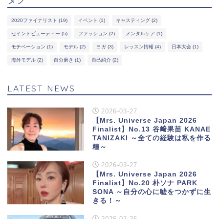
2020ファイナリスト
(19)
イベント
(1)
キャスティング
(2)
セイントビューティー
(5)
ファッション
(2)
メンタルケア
(1)
モチベーション
(1)
モデル
(2)
ヨガ
(3)
レッスン情報
(4)
日本大会
(1)
海外モデル
(2)
自分磨き
(1)
自己紹介
(2)
LATEST NEWS
2026-03-27
【Mrs. Universe Japan 2026
Finalist】No.13 谷﨑果苗 KANAE
TANIZAKI ～全ての経験は私を作る
糧～
2026-03-27
【Mrs. Universe Japan 2026
Finalist】No.20 朴ソナ PARK
SONA ～自分の心に嘘をつかずに生
きる！～
2026-03-26