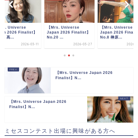
rs. Universe
【Mrs. Universe
【Mrs. Universe
an 2026 Finalist】
Japan 2026 Finalist】
Japan 2026 Finali
20 ...
No.8 榊原...
No.12 髙...
2026-03-27
2026-03-23
2026-0
【Mrs. Universe Japan 2026
Finalist】N...
【Mrs. Universe Japan 2026
Finalist】N...
ミセスコンテスト出場に興味がある方へ