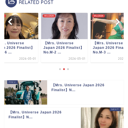
RELATED POST
2026
MUJ2026
MUJ2026
rs. Universe
【Mrs. Universe
【Mrs. Universe
an 2026 Finalist】
Japan 2026 Finalist】
Japan 2026 Finali
M-2 ...
No.M-3 ...
No.M-6 ...
2026-05-01
2026-05-01
2026-0
【Mrs. Universe Japan 2026
Finalist】N...
【Mrs. Universe Japan 2026
Finalist】N...