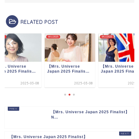
RELATED POST
2025
MUJ2025
MUJ2025
rs. Universe
【Mrs. Universe
【Mrs. Universe
an 2025 Finalis...
Japan 2025 Finalis...
Japan 2025 Finalis.
2025-03-08
2025-03-08
2025-0
【Mrs. Universe Japan 2025
Finalist】N...