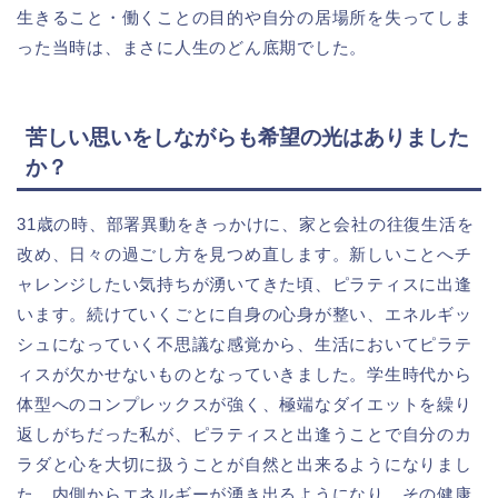
生きること・働くことの目的や自分の居場所を失ってしま
った当時は、まさに人生のどん底期でした。
苦しい思いをしながらも希望の光はありました
か？
31歳の時、部署異動をきっかけに、家と会社の往復生活を
改め、日々の過ごし方を見つめ直します。新しいことへチ
ャレンジしたい気持ちが湧いてきた頃、ピラティスに出逢
います。続けていくごとに自身の心身が整い、エネルギッ
シュになっていく不思議な感覚から、生活においてピラテ
ィスが欠かせないものとなっていきました。学生時代から
体型へのコンプレックスが強く、極端なダイエットを繰り
返しがちだった私が、ピラティスと出逢うことで自分のカ
ラダと心を大切に扱うことが自然と出来るようになりまし
た。内側からエネルギーが湧き出るようになり、その健康