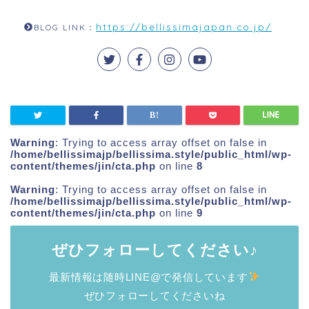
https://bellissimajapan.co.jp/
BLOG LINK：
Warning
: Trying to access array offset on false in
/home/bellissimajp/bellissima.style/public_html/wp-
content/themes/jin/cta.php
on line
8
Warning
: Trying to access array offset on false in
/home/bellissimajp/bellissima.style/public_html/wp-
content/themes/jin/cta.php
on line
9
ぜひフォローしてください♪
最新情報は随時LINE@で発信しています
ぜひフォローしてくださいね