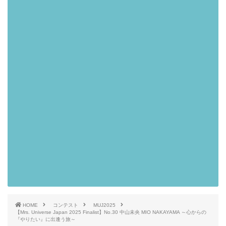
HOME
コンテスト
MUJ2025
【Mrs. Universe Japan 2025 Finalist】No.30 中山未央 MIO NAKAYAMA ～心からの
『やりたい』に出逢う旅～