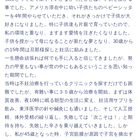
事でした。アメリカ滞在中に幼い子供たちのベビーシッタ
ーを4年間やらせていただき、それがきっかけで子供が大
好きになりました。特に子供達も片親で育っていたので、
私の環境と重なり、ますます愛情を注ぎたくなりました。
子供を授かって母になることが新たな夢となり、30歳から
の15年間は旦那様探しと妊活に励みました。
一生懸命頑張れば何でも手に入ると信じてきましたが、努
力の甲斐もない事が世の中にもあるということを思い知っ
た期間でした。
当時は不妊治療を行っているクリニックを探すだけでも困
難でしたが、有難い事に３５歳から治療を開始。まずは体
質改善。夜10時に眠る朝型の生活に変え、妊活用サプリを
飲み、東洋医学の針や鍼灸にも通いました。そして人工授
精、体外受精の繰り返し。失敗しては「次こそは！」と期
待を持ち、失敗した辛さを乗り越えていきました。しか
し、私が45歳となった時、子宮筋腫が原因で子宮を摘出す