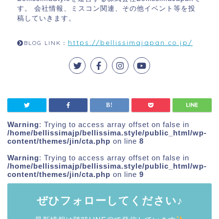
す。 会社情報、ミスコン関連、その他イベント等を投
稿していきます。
https://bellissimajapan.co.jp/
BLOG LINK：
Warning
: Trying to access array offset on false in
/home/bellissimajp/bellissima.style/public_html/wp-
content/themes/jin/cta.php
on line
8
Warning
: Trying to access array offset on false in
/home/bellissimajp/bellissima.style/public_html/wp-
content/themes/jin/cta.php
on line
9
ぜひフォローしてください♪