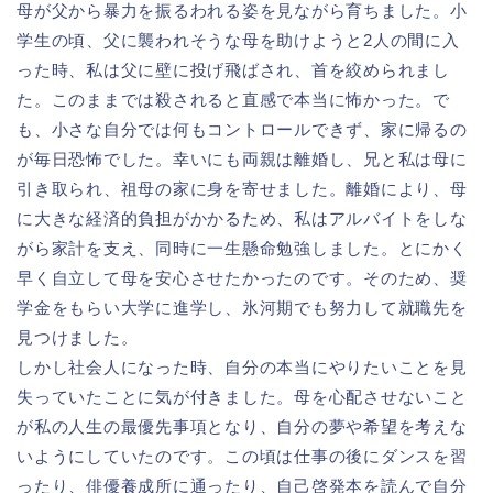
母が父から暴力を振るわれる姿を見ながら育ちました。小
学生の頃、父に襲われそうな母を助けようと2人の間に入
った時、私は父に壁に投げ飛ばされ、首を絞められまし
た。このままでは殺されると直感で本当に怖かった。で
も、小さな自分では何もコントロールできず、家に帰るの
が毎日恐怖でした。幸いにも両親は離婚し、兄と私は母に
引き取られ、祖母の家に身を寄せました。離婚により、母
に大きな経済的負担がかかるため、私はアルバイトをしな
がら家計を支え、同時に一生懸命勉強しました。とにかく
早く自立して母を安心させたかったのです。そのため、奨
学金をもらい大学に進学し、氷河期でも努力して就職先を
見つけました。
しかし社会人になった時、自分の本当にやりたいことを見
失っていたことに気が付きました。母を心配させないこと
が私の人生の最優先事項となり、自分の夢や希望を考えな
いようにしていたのです。この頃は仕事の後にダンスを習
ったり、俳優養成所に通ったり、自己啓発本を読んで自分