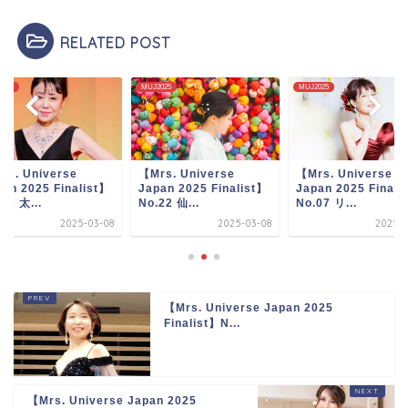
RELATED POST
2025
MUJ2025
MUJ2025
rs. Universe
【Mrs. Universe
【Mrs. Universe
an 2025 Finalist】
Japan 2025 Finalist】
Japan 2025 Finali
22 仙...
No.07 リ...
No.03 太...
2025-03-08
2025-03-08
2025-0
【Mrs. Universe Japan 2025
Finalist】N...
【Mrs. Universe Japan 2025