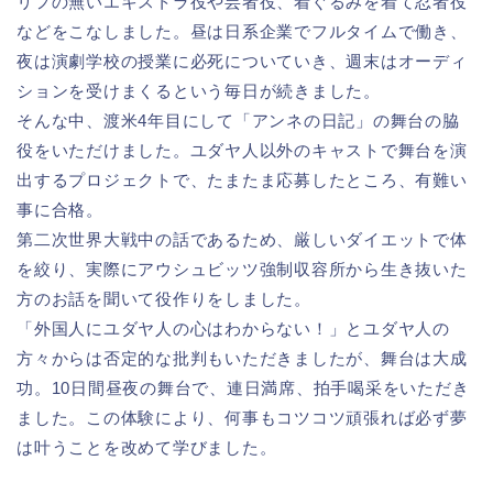
リフの無いエキストラ役や芸者役、着ぐるみを着て忍者役
などをこなしました。昼は日系企業でフルタイムで働き、
夜は演劇学校の授業に必死についていき、週末はオーディ
ションを受けまくるという毎日が続きました。
そんな中、渡米4年目にして「アンネの日記」の舞台の脇
役をいただけました。ユダヤ人以外のキャストで舞台を演
出するプロジェクトで、たまたま応募したところ、有難い
事に合格。
第二次世界大戦中の話であるため、厳しいダイエットで体
を絞り、実際にアウシュビッツ強制収容所から生き抜いた
方のお話を聞いて役作りをしました。
「外国人にユダヤ人の心はわからない！」とユダヤ人の
方々からは否定的な批判もいただきましたが、舞台は大成
功。10日間昼夜の舞台で、連日満席、拍手喝采をいただき
ました。この体験により、何事もコツコツ頑張れば必ず夢
は叶うことを改めて学びました。