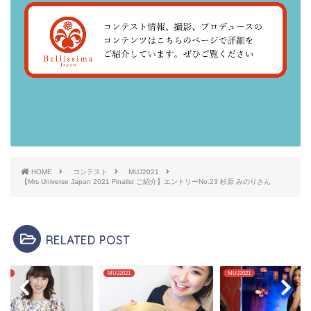
HOME
コンテスト
MUJ2021
【Mrs Universe Japan 2021 Finalist ご紹介】エントリーNo.23 杉原 みのりさん
RELATED POST
2021
MUJ2021
MUJ2021