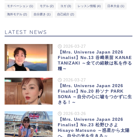
モチベーション
(1)
モデル
(2)
ヨガ
(3)
レッスン情報
(4)
日本大会
(1)
海外モデル
(2)
自分磨き
(1)
自己紹介
(2)
LATEST NEWS
2026-03-27
【Mrs. Universe Japan 2026
Finalist】No.13 谷﨑果苗 KANAE
TANIZAKI ～全ての経験は私を作る
糧～
2026-03-27
【Mrs. Universe Japan 2026
Finalist】No.20 朴ソナ PARK
SONA ～自分の心に嘘をつかずに生
きる！～
2026-03-26
【Mrs. Universe Japan 2026
Finalist】No.23 松野ひさよ
Hisayo Matsuno ～惑星から太陽
へ、自分の光を生きる～