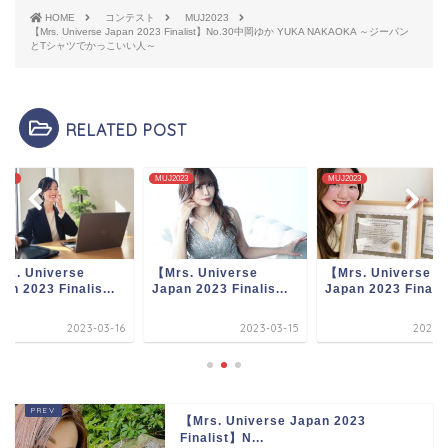
HOME
コンテスト
MUJ2023
【Mrs. Universe Japan 2023 Finalist】No.30中岡ゆか YUKA NAKAOKA ～ジーパン
とTシャツでかっこいい人～
RELATED POST
2023
MUJ2023
MUJ2023
rs. Universe
【Mrs. Universe
【Mrs. Universe
an 2023 Finalis...
Japan 2023 Finalis...
Japan 2023 Finalis.
2023-03-15
2023-03-07
2023-0
【Mrs. Universe Japan 2023
Finalist】N...