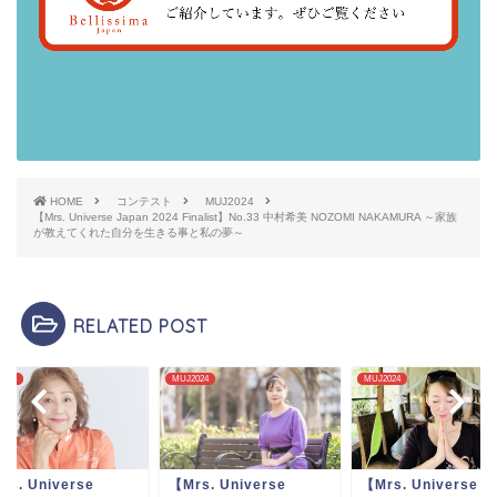
HOME
コンテスト
MUJ2024
【Mrs. Universe Japan 2024 Finalist】No.33 中村希美 NOZOMI NAKAMURA ～家族
が教えてくれた自分を生きる事と私の夢～
RELATED POST
2024
MUJ2024
MUJ2024
rs. Universe
【Mrs. Universe
【Mrs. Universe