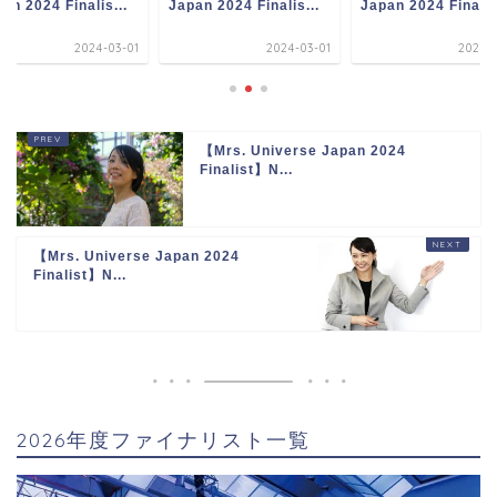
an 2024 Finalis...
Japan 2024 Finalis...
Japan 2024 Finalis.
2024-03-01
2024-03-01
2024-0
【Mrs. Universe Japan 2024
Finalist】N...
【Mrs. Universe Japan 2024
Finalist】N...
2026年度ファイナリスト一覧