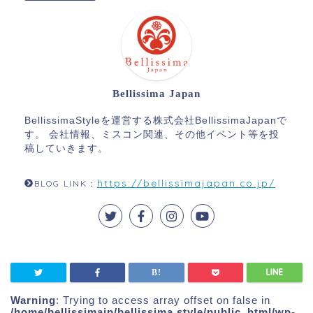
Bellissima Japan
BellissimaStyleを運営する株式会社BellissimaJapanで
す。 会社情報、ミスコン関連、その他イベント等を投
稿していきます。
https://bellissimajapan.co.jp/
BLOG LINK：
Warning
: Trying to access array offset on false in
/home/bellissimajp/bellissima.style/public_html/wp-