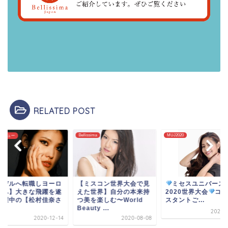
RELATED POST
ssima
MUJ2020
インタビュー
ミスコン世界大会で見
ミセスユニバース
【モデルへ転職しヨ
た世界】自分の本来持
2020世界大会
コンテ
ッパへ】大きな飛躍
を楽しむ〜World
スタントご...
げ活躍中の【松村佳
uty ...
ん】
2020-12-11
2020-08-08
2020-1