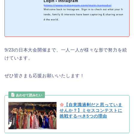
Login • Instagram
https://www.instagram.com/maki.kamada/
Welcome back to Instagram. Sign in to check out what your fr
iends, family & interests have been capturing & sharing aroun
d the world.
9/23の日本大会開催まで、一人一人が様々な形で努力を続
けています。
ぜひ皆さまも応援お願いいたします！
【自意識過剰だと思っていま
せんか？】ミセスコンテストに
挑戦するべき5つの理由