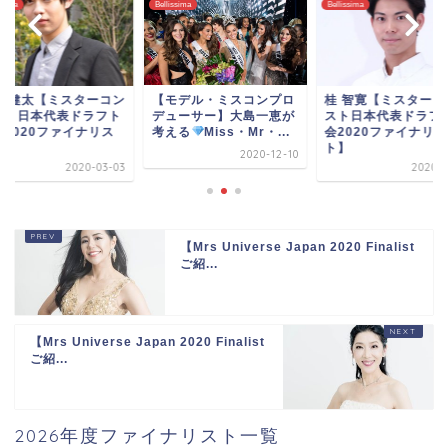
ssima
Bellissima
Bellissima
モデル・ミスコンプロ
桂 智寛【ミスターコンテ
村松 健太【ミスター
ューサー】大島一恵が
スト日本代表ドラフト大
テスト日本代表ドラ
える
Miss・Mr・...
会2020ファイナリス
大会2020ファイナ
ト】
ト】
2020-12-10
2020-03-03
2020-0
【Mrs Universe Japan 2020 Finalist
ご紹...
【Mrs Universe Japan 2020 Finalist
ご紹...
2026年度ファイナリスト一覧