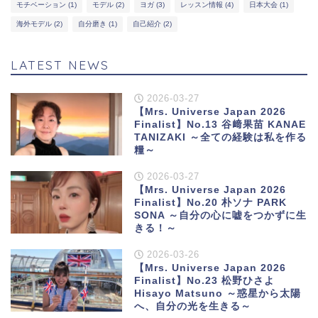
モチベーション
(1)
モデル
(2)
ヨガ
(3)
レッスン情報
(4)
日本大会
(1)
海外モデル
(2)
自分磨き
(1)
自己紹介
(2)
LATEST NEWS
2026-03-27
【Mrs. Universe Japan 2026
Finalist】No.13 谷﨑果苗 KANAE
TANIZAKI ～全ての経験は私を作る
糧～
2026-03-27
【Mrs. Universe Japan 2026
Finalist】No.20 朴ソナ PARK
SONA ～自分の心に嘘をつかずに生
きる！～
2026-03-26
【Mrs. Universe Japan 2026
Finalist】No.23 松野ひさよ
Hisayo Matsuno ～惑星から太陽
へ、自分の光を生きる～